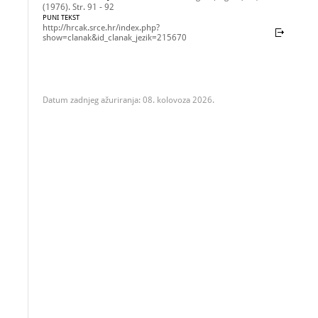
(1976). Str. 91 - 92
PUNI TEKST
http://hrcak.srce.hr/index.php?
show=clanak&id_clanak_jezik=215670
Datum zadnjeg ažuriranja: 08. kolovoza 2026.