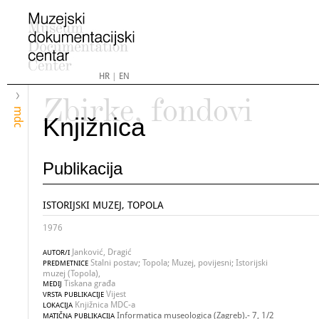
HR
|
EN
Zbirke, fondovi
mdc
Knjižnica
Publikacija
ISTORIJSKI MUZEJ, TOPOLA
1976
Janković, Dragić
AUTOR/I
Stalni postav; Topola; Muzej, povijesni; Istorijski
PREDMETNICE
muzej (Topola),
Tiskana građa
MEDIJ
Vijest
VRSTA PUBLIKACIJE
Knjižnica MDC-a
LOKACIJA
Informatica museologica (Zagreb).- 7, 1/2
MATIČNA PUBLIKACIJA