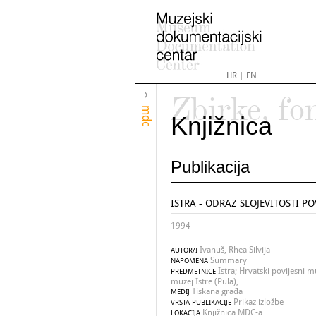
HR
|
EN
Zbirke, fo
mdc
Knjižnica
Publikacija
ISTRA - ODRAZ SLOJEVITOSTI P
1994
Ivanuš, Rhea Silvija
AUTOR/I
Summary
NAPOMENA
Istra; Hrvatski povijesni mu
PREDMETNICE
muzej Istre (Pula),
Tiskana građa
MEDIJ
Prikaz izložbe
VRSTA PUBLIKACIJE
Knjižnica MDC-a
LOKACIJA