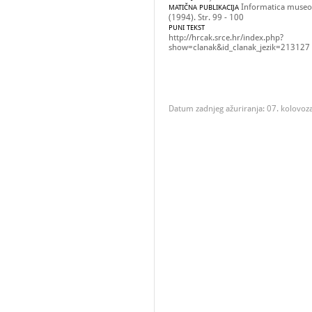
Informatica museol
MATIČNA PUBLIKACIJA
(1994). Str. 99 - 100
PUNI TEKST
http://hrcak.srce.hr/index.php?
show=clanak&id_clanak_jezik=213127
Datum zadnjeg ažuriranja: 07. kolovoz