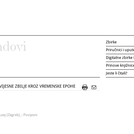
Zbirke
ndovi
Priručnici i uput
Digitalne zbirk
Prinove knjižni
Jeste li čitali?
OVIJESNE ZBILJE KROZ VREMENSKE EPOHE
zej (Zagreb), ; Povijesni