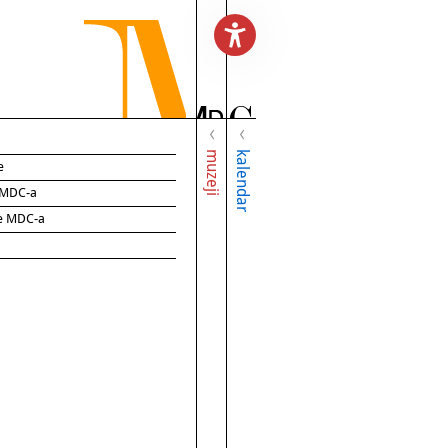
muzeji
kalendar
e
e MDC-a
ce MDC-a