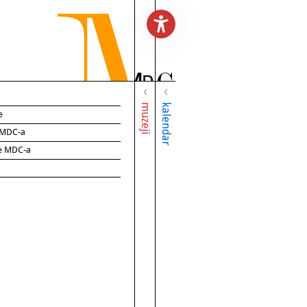
muzeji
kalendar
e
e MDC-a
ce MDC-a