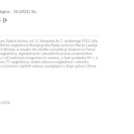
gica.- , 54 (2023). Str.
5
ani Palače šećera, od 13. listopada do 7. studenoga 2022. bila
z Zbirke razglednica Muzeja grada Rijeke autorice Marije Lazanje
 Muzeja, a vizualni dio izložbe osmislila je dizajnerica Vesna
azglednica, digitaliziranih i obrađenih prema muzeološkim
u računalnome integriranom sustavu, u bazi podataka M++, a
jeno 77 razglednica, sedam albuma razglednica i nekoliko
i s motivom riječkih veduta i podijeljeni u dvije cjeline: Ulične
a 2026.