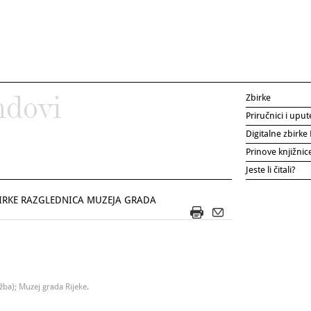
Zbirke
ndovi
Priručnici i uput
Digitalne zbirk
Prinove knjižni
Jeste li čitali?
ZBIRKE RAZGLEDNICA MUZEJA GRADA
žba); Muzej grada Rijeke.