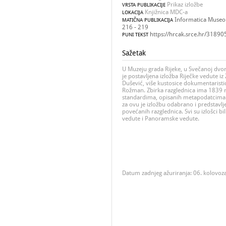
Prikaz izložbe
VRSTA PUBLIKACIJE
Knjižnica MDC-a
LOKACIJA
Informatica Museolo
MATIČNA PUBLIKACIJA
216 - 219
https://hrcak.srce.hr/31890
PUNI TEKST
Sažetak
U Muzeju grada Rijeke, u Svečanoj dvor
je postavljena izložba Riječke vedute i
Dušević, više kustosice dokumentaristice
Rožman. Zbirka razglednica ima 1839 r
standardima, opisanih metapodatcima 
za ovu je izložbu odabrano i predstavl
povećanih razglednica. Svi su izlošci bil
vedute i Panoramske vedute.
Datum zadnjeg ažuriranja: 06. kolovoz