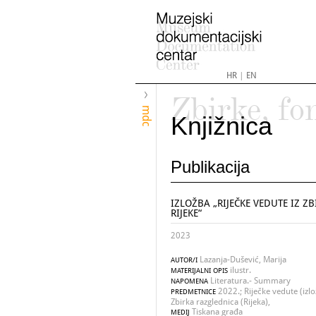
HR
|
EN
Zbirke, fo
mdc
Knjižnica
Publikacija
IZLOŽBA „RIJEČKE VEDUTE IZ 
RIJEKE“
2023
Lazanja-Dušević, Marija
AUTOR/I
ilustr.
MATERIJALNI OPIS
Literatura.- Summary
NAPOMENA
2022.; Riječke vedute (izlo
PREDMETNICE
Zbirka razglednica (Rijeka),
Tiskana građa
MEDIJ