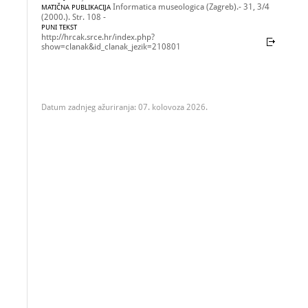
Informatica museologica (Zagreb).- 31, 3/4
MATIČNA PUBLIKACIJA
(2000.). Str. 108 -
PUNI TEKST
http://hrcak.srce.hr/index.php?
show=clanak&id_clanak_jezik=210801
Datum zadnjeg ažuriranja: 07. kolovoza 2026.