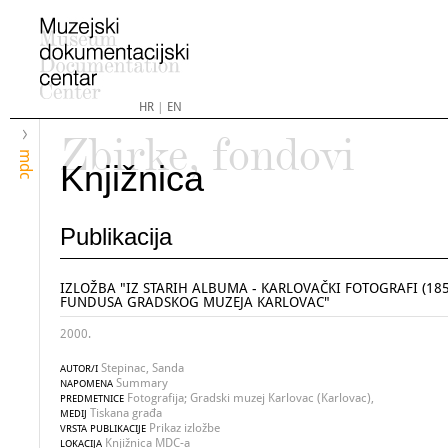
HR
|
EN
Zbirke, fondovi
mdc
Knjižnica
Publikacija
IZLOŽBA "IZ STARIH ALBUMA - KARLOVAČKI FOTOGRAFI (185
FUNDUSA GRADSKOG MUZEJA KARLOVAC"
2000.
Stepinac, Sanda
AUTOR/I
Summary
NAPOMENA
Fotografija; Gradski muzej Karlovac (Karlovac),
PREDMETNICE
Tiskana građa
MEDIJ
Prikaz izložbe
VRSTA PUBLIKACIJE
Knjižnica MDC-a
LOKACIJA