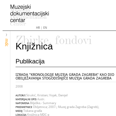
HR
|
EN
Zbirke, fondovi
mdc
Knjižnica
Publikacija
IZRADA "KRONOLOGIJE MUZEJA GRADA ZAGREBA" KAO DIO
OBILJEŽAVANJA STOGODIŠNJICE MUZEJA GRADA ZAGREBA
2008
Strukić, Kristian; Vojak, Danijel
AUTOR/I
ilustr.
MATERIJALNI OPIS
Bilješke.- Summary
NAPOMENA
Obljetnica; 2007.; Muzej grada Zagreba (Zagreb),
PREDMETNICE
Tiskana građa
MEDIJ
Knjižnica MDC-a
LOKACIJA