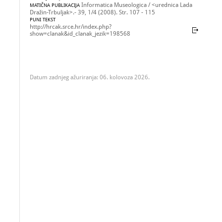
Informatica Museologica / <urednica Lada
MATIČNA PUBLIKACIJA
Dražin-Trbuljak>.- 39, 1/4 (2008). Str. 107 - 115
PUNI TEKST
http://hrcak.srce.hr/index.php?
show=clanak&id_clanak_jezik=198568
Datum zadnjeg ažuriranja: 06. kolovoza 2026.