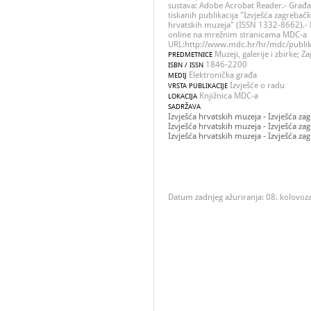
sustava: Adobe Acrobat Reader.- Građa
tiskanih publikacija "Izvješća zagrebačk
hrvatskih muzeja" (ISSN 1332-8662).- P
online na mrežnim stranicama MDC-a
URL:http://www.mdc.hr/hr/mdc/publika
Muzeji, galerije i zbirke; Z
PREDMETNICE
1846-2200
ISBN / ISSN
Elektronička građa
MEDIJ
Izvješće o radu
VRSTA PUBLIKACIJE
Knjižnica MDC-a
LOKACIJA
SADRŽAVA
Izvješća hrvatskih muzeja - Izvješća z
Izvješća hrvatskih muzeja - Izvješća z
Izvješća hrvatskih muzeja - Izvješća z
Datum zadnjeg ažuriranja: 08. kolovoz