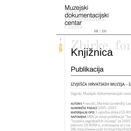
HR
|
EN
Zbirke, fo
mdc
Knjižnica
Publikacija
IZVJEŠĆA HRVATSKIH MUZEJA - 
Zagreb, Muzejski dokumentacijski cent
Franulić, Markita [urednik]; Las
AUTOR/I
2005.-2007.
NUMERIČKI PODACI
3 optička diska (CD-RO
MATERIJALNI OPIS
MDC je svoje publikacije "Izv
NAPOMENA
"Izvješća zagrebačkih muzeja" za 2005.
jednom CD-ROM-u, a dostupna su i na
URL:http://www.mdc.hr/UserFiles/File/I