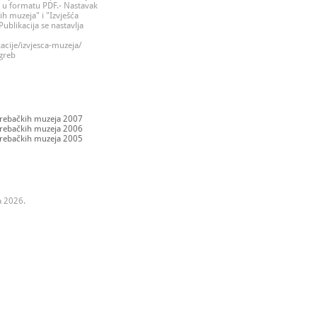
 u formatu PDF.- Nastavak
ih muzeja" i "Izvješća
ublikacija se nastavlja
cije/izvjesca-muzeja/
agreb
agrebačkih muzeja 2007
agrebačkih muzeja 2006
agrebačkih muzeja 2005
a 2026.