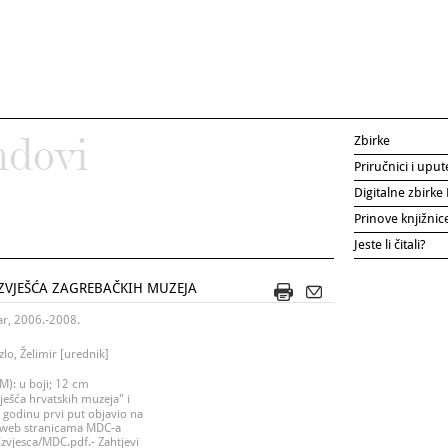
Zbirke
ndovi
Priručnici i uput
Digitalne zbirk
Prinove knjižni
Jeste li čitali?
IZVJEŠĆA ZAGREBAČKIH MUZEJA
ar, 2006.-2008.
zlo, Želimir [urednik]
M): u boji; 12 cm
ješća hrvatskih muzeja" i
 godinu prvi put objavio na
 web stranicama MDC-a
zvjesca/MDC.pdf.- Zahtjevi