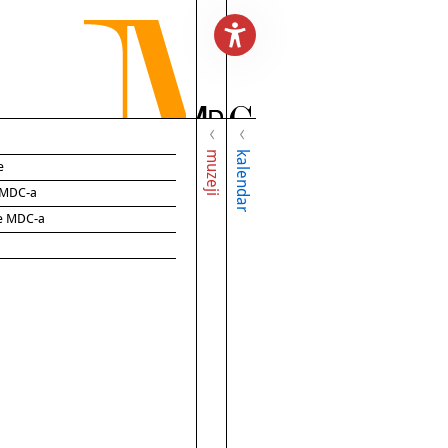
muzeji
kalendar
e
e MDC-a
ce MDC-a