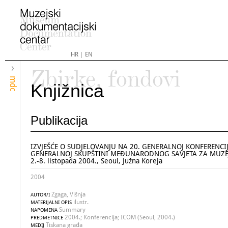
HR
|
EN
Zbirke, fondovi
mdc
Knjižnica
Publikacija
IZVJEŠĆE O SUDJELOVANJU NA 20. GENERALNOJ KONFERENCIJI
GENERALNOJ SKUPŠTINI MEĐUNARODNOG SAVJETA ZA MUZEJE
2.-8. listopada 2004., Seoul, Južna Koreja
2004
Zgaga, Višnja
AUTOR/I
ilustr.
MATERIJALNI OPIS
Summary
NAPOMENA
2004.; Konferencija; ICOM (Seoul, 2004.)
PREDMETNICE
Tiskana građa
MEDIJ