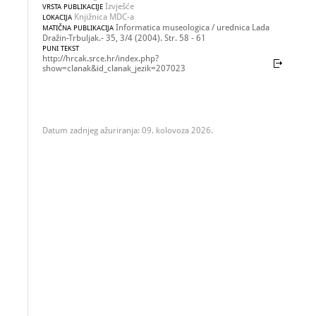
Izvješće
VRSTA PUBLIKACIJE
Knjižnica MDC-a
LOKACIJA
Informatica museologica / urednica Lada
MATIČNA PUBLIKACIJA
Dražin-Trbuljak.- 35, 3/4 (2004). Str. 58 - 61
PUNI TEKST
http://hrcak.srce.hr/index.php?
show=clanak&id_clanak_jezik=207023
Datum zadnjeg ažuriranja: 09. kolovoza 2026.