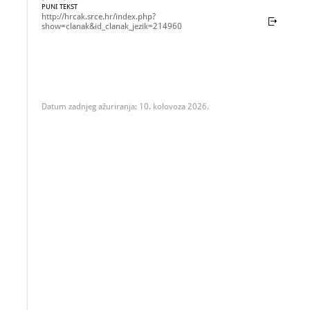
PUNI TEKST
http://hrcak.srce.hr/index.php?
show=clanak&id_clanak_jezik=214960
Datum zadnjeg ažuriranja: 10. kolovoza 2026.