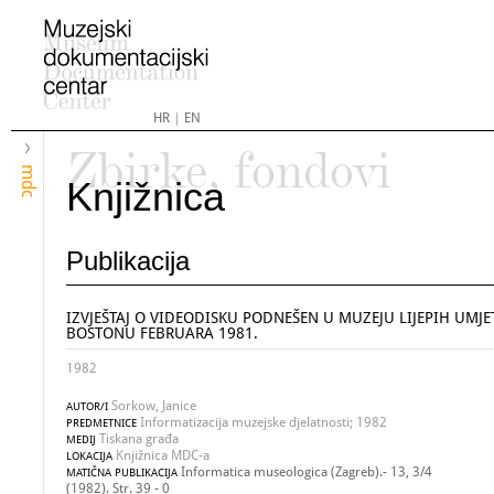
HR
|
EN
Zbirke, fondovi
mdc
Knjižnica
Publikacija
IZVJEŠTAJ O VIDEODISKU PODNEŠEN U MUZEJU LIJEPIH UMJE
BOSTONU FEBRUARA 1981.
1982
Sorkow, Janice
AUTOR/I
Informatizacija muzejske djelatnosti; 1982
PREDMETNICE
Tiskana građa
MEDIJ
Knjižnica MDC-a
LOKACIJA
Informatica museologica (Zagreb).- 13, 3/4
MATIČNA PUBLIKACIJA
(1982). Str. 39 - 0