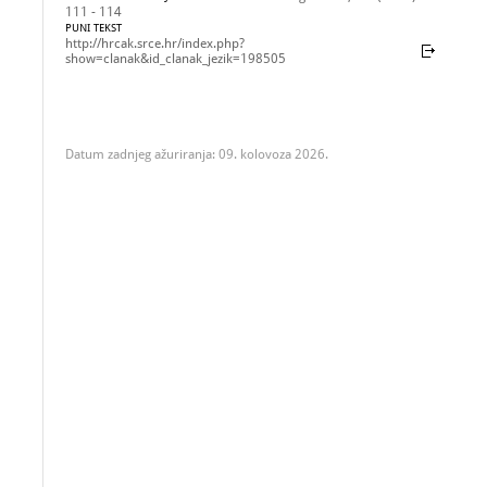
111 - 114
PUNI TEKST
http://hrcak.srce.hr/index.php?
show=clanak&id_clanak_jezik=198505
Datum zadnjeg ažuriranja: 09. kolovoza 2026.