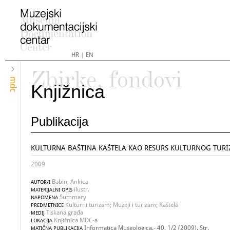
HR
|
EN
Zbirke, fondovi
mdc
Knjižnica
Publikacija
KULTURNA BAŠTINA KAŠTELA KAO RESURS KULTURNOG TUR
2009
Babin, Ankica
AUTOR/I
ilustr.
MATERIJALNI OPIS
Summary
NAPOMENA
Kulturni turizam; Muzeji i turizam; Kaštela
PREDMETNICE
Tiskana građa
MEDIJ
Knjižnica MDC-a
LOKACIJA
Informatica Museologica.- 40, 1/2 (2009). Str.
MATIČNA PUBLIKACIJA