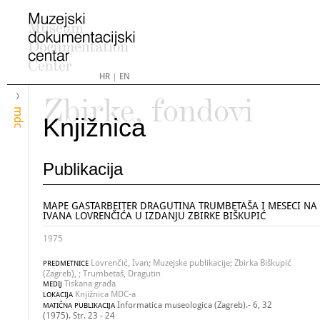
HR
|
EN
Zbirke, fondovi
mdc
Knjižnica
Publikacija
MAPE GASTARBEITER DRAGUTINA TRUMBETAŠA I MESECI NA
IVANA LOVRENČIĆA U IZDANJU ZBIRKE BIŠKUPIĆ
1975
Lovrenčić, Ivan; Muzejske publikacije; Zbirka Biškupić
PREDMETNICE
(Zagreb), ; Trumbetaš, Dragutin
Tiskana građa
MEDIJ
Knjižnica MDC-a
LOKACIJA
Informatica museologica (Zagreb).- 6, 32
MATIČNA PUBLIKACIJA
(1975). Str. 23 - 24