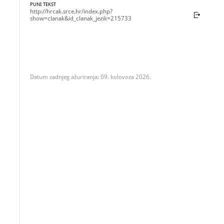
PUNI TEKST
http://hrcak.srce.hr/index.php?
show=clanak&id_clanak_jezik=215733
Datum zadnjeg ažuriranja: 09. kolovoza 2026.