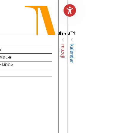
muzeji
kalendar
e
e MDC-a
ce MDC-a