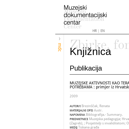
HR
|
EN
Zbirke, fo
mdc
Knjižnica
Publikacija
MUZEJSKE AKTIVNOSTI KAO TE
POTREBAMA : primjer iz Hrvats
2009
Brezinščak, Renata
AUTOR/I
ilustr.
MATERIJALNI OPIS
Bibliografija.- Summary.
NAPOMENA
Muzejska pedagogija; Hrva
PREDMETNICE
(Zagreb), ; Posjetitelji s invaliditetom;
Tiskana građa
MEDIJ