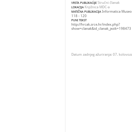
Stručni članak
VRSTA PUBLIKACIJE
Knjižnica MDC-a
LOKACIJA
Informatica Museolo
MATIČNA PUBLIKACIJA
118 - 120
PUNI TEKST
http://hrcak.srce.hr/index.php?
show=clanak&id_clanak_jezik=198473
Datum zadnjeg ažuriranja: 07. kolovoz