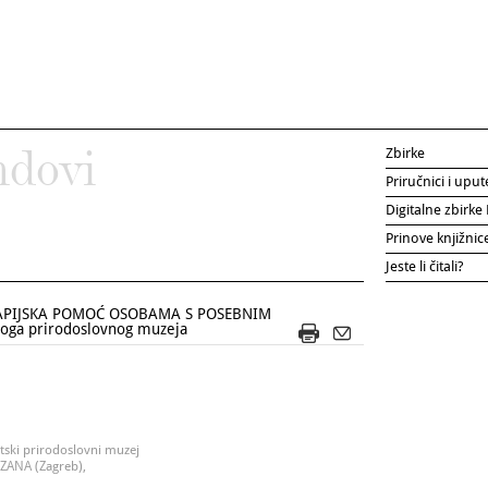
Zbirke
ndovi
Priručnici i uput
Digitalne zbirk
Prinove knjižni
Jeste li čitali?
RAPIJSKA POMOĆ OSOBAMA S POSEBNIM
koga prirodoslovnog muzeja
tski prirodoslovni muzej
 OZANA (Zagreb),