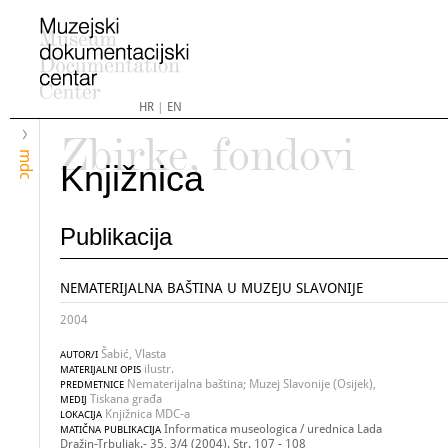
HR
|
EN
Zbirke, fondovi
mdc
Knjižnica
Publikacija
NEMATERIJALNA BAŠTINA U MUZEJU SLAVONIJE
2004
Šabić, Vlasta
AUTOR/I
ilustr.
MATERIJALNI OPIS
Nematerijalna baština; Muzej Slavonije (Osijek),
PREDMETNICE
Tiskana građa
MEDIJ
Knjižnica MDC-a
LOKACIJA
Informatica museologica / urednica Lada
MATIČNA PUBLIKACIJA
Dražin-Trbuljak.- 35, 3/4 (2004). Str. 107 - 108