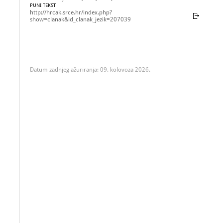
PUNI TEKST
http://hrcak.srce.hr/index.php?
show=clanak&id_clanak_jezik=207039
Datum zadnjeg ažuriranja: 09. kolovoza 2026.