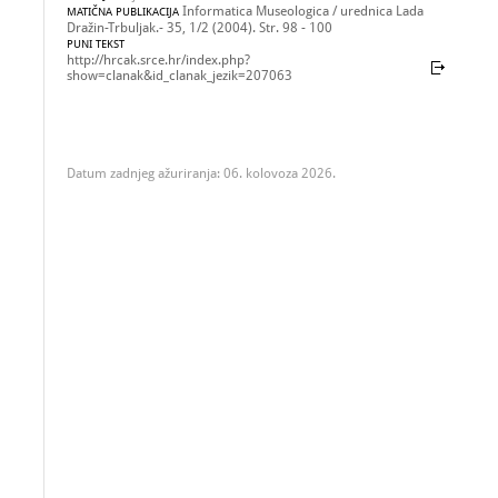
Informatica Museologica / urednica Lada
MATIČNA PUBLIKACIJA
Dražin-Trbuljak.- 35, 1/2 (2004). Str. 98 - 100
PUNI TEKST
http://hrcak.srce.hr/index.php?
show=clanak&id_clanak_jezik=207063
Datum zadnjeg ažuriranja: 06. kolovoza 2026.