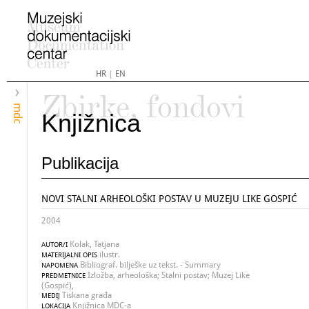
HR
|
EN
Zbirke, fondovi
mdc
Knjižnica
Publikacija
NOVI STALNI ARHEOLOŠKI POSTAV U MUZEJU LIKE GOSPIĆ
2004
Kolak, Tatjana
AUTOR/I
ilustr.
MATERIJALNI OPIS
Bibliograf. bilješke uz tekst. - Summary
NAPOMENA
Izložba, arheološka; Stalni postav; Muzej Like
PREDMETNICE
(Gospić),
Tiskana građa
MEDIJ
Knjižnica MDC-a
LOKACIJA