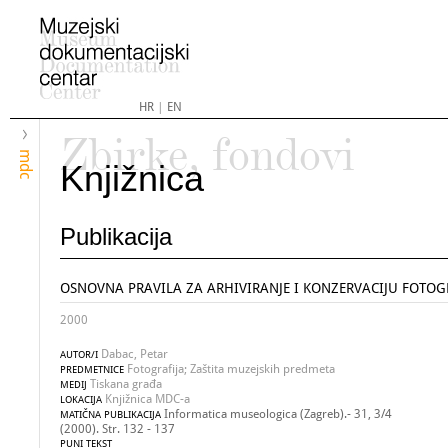
HR
|
EN
Zbirke, fondovi
mdc
Knjižnica
Publikacija
OSNOVNA PRAVILA ZA ARHIVIRANJE I KONZERVACIJU FOTOG
2000
Dabac, Petar
AUTOR/I
Fotografija; Zaštita muzejskih predmeta
PREDMETNICE
Tiskana građa
MEDIJ
Knjižnica MDC-a
LOKACIJA
Informatica museologica (Zagreb).- 31, 3/4
MATIČNA PUBLIKACIJA
(2000). Str. 132 - 137
PUNI TEKST