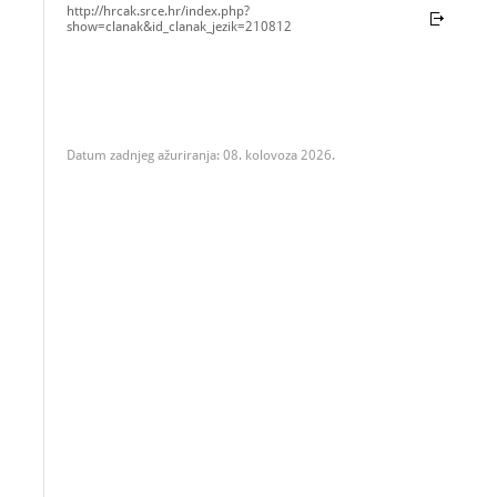
http://hrcak.srce.hr/index.php?
show=clanak&id_clanak_jezik=210812
Datum zadnjeg ažuriranja: 08. kolovoza 2026.