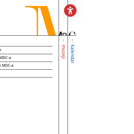
muzeji
kalendar
e
e MDC-a
ce MDC-a