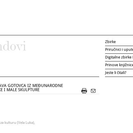
Zbirke
ndovi
Priručnici i uput
Digitalne zbirk
Prinove knjižni
Jeste li čitali?
LAVA GOTOVCA IZ MEĐUNARODNE
KE I MALE SKULPTURE
za kulturu (Vela Luka),