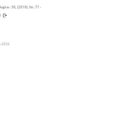
gica.- 50, (2019). Str. 77 -
3
a 2026.