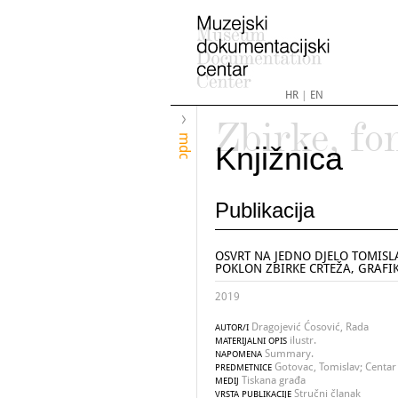
HR
|
EN
Zbirke, fo
mdc
Knjižnica
Publikacija
OSVRT NA JEDNO DJELO TOMIS
POKLON ZBIRKE CRTEŽA, GRAFI
2019
Dragojević Ćosović, Rada
AUTOR/I
ilustr.
MATERIJALNI OPIS
Summary.
NAPOMENA
Gotovac, Tomislav; Centar 
PREDMETNICE
Tiskana građa
MEDIJ
Stručni članak
VRSTA PUBLIKACIJE