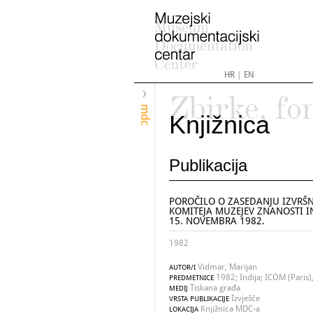
HR
|
EN
Zbirke, fo
mdc
Knjižnica
Publikacija
POROČILO O ZASEDANJU IZVR
KOMITEJA MUZEJEV ZNANOSTI IN
15. NOVEMBRA 1982.
1982
Vidmar, Marijan
AUTOR/I
1982; Indija; ICOM (Paris)
PREDMETNICE
Tiskana građa
MEDIJ
Izvješće
VRSTA PUBLIKACIJE
Knjižnica MDC-a
LOKACIJA