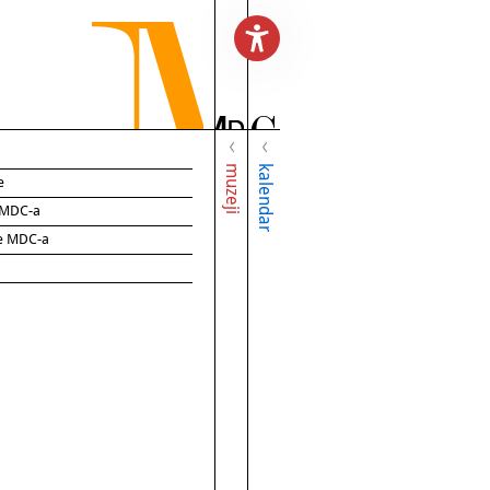
muzeji
kalendar
e
e MDC-a
ce MDC-a