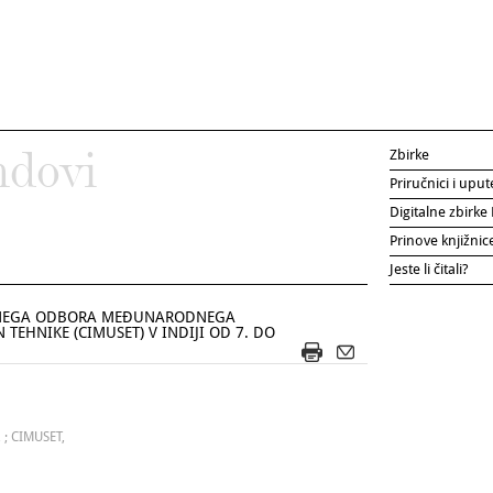
Zbirke
ndovi
Priručnici i uput
Digitalne zbirk
Prinove knjižni
Jeste li čitali?
ŠNEGA ODBORA MEĐUNARODNEGA
 TEHNIKE (CIMUSET) V INDIJI OD 7. DO
, ; CIMUSET,