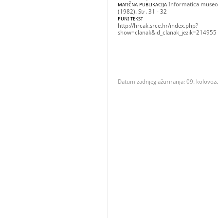
Informatica museol
MATIČNA PUBLIKACIJA
(1982). Str. 31 - 32
PUNI TEKST
http://hrcak.srce.hr/index.php?
show=clanak&id_clanak_jezik=214955
Datum zadnjeg ažuriranja: 09. kolovoz