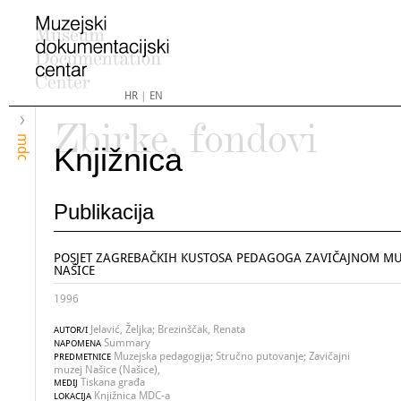
HR
|
EN
Zbirke, fondovi
mdc
Knjižnica
Publikacija
POSJET ZAGREBAČKIH KUSTOSA PEDAGOGA ZAVIČAJNOM MU
NAŠICE
1996
Jelavić, Željka; Brezinščak, Renata
AUTOR/I
Summary
NAPOMENA
Muzejska pedagogija; Stručno putovanje; Zavičajni
PREDMETNICE
muzej Našice (Našice),
Tiskana građa
MEDIJ
Knjižnica MDC-a
LOKACIJA