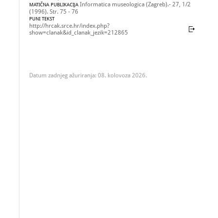
Informatica museologica (Zagreb).- 27, 1/2
MATIČNA PUBLIKACIJA
(1996). Str. 75 - 76
PUNI TEKST
http://hrcak.srce.hr/index.php?
show=clanak&id_clanak_jezik=212865
Datum zadnjeg ažuriranja: 08. kolovoza 2026.