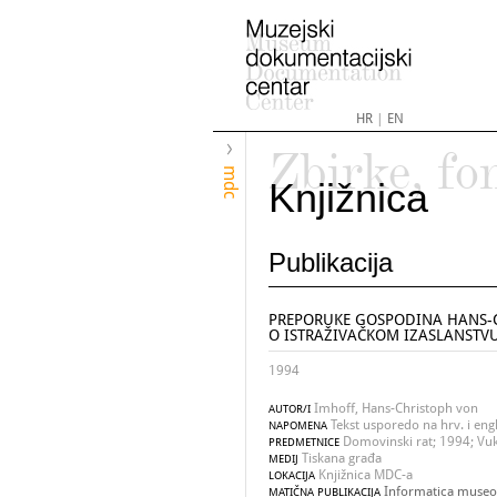
HR
|
EN
Zbirke, fo
mdc
Knjižnica
Publikacija
PREPORUKE GOSPODINA HANS-C
O ISTRAŽIVAČKOM IZASLANSTVU
1994
Imhoff, Hans-Christoph von
AUTOR/I
Tekst usporedo na hrv. i engl
NAPOMENA
Domovinski rat; 1994; Vuk
PREDMETNICE
Tiskana građa
MEDIJ
Knjižnica MDC-a
LOKACIJA
Informatica museol
MATIČNA PUBLIKACIJA