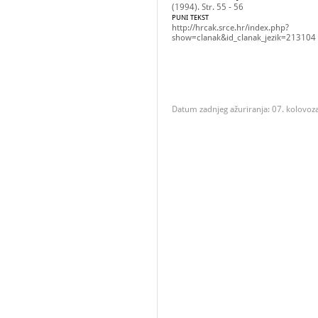
(1994). Str. 55 - 56
PUNI TEKST
http://hrcak.srce.hr/index.php?
show=clanak&id_clanak_jezik=213104
Datum zadnjeg ažuriranja: 07. kolovoz