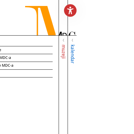
muzeji
kalendar
e
e MDC-a
ce MDC-a