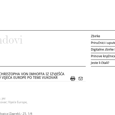
Zbirke
ndovi
Priručnici i uput
Digitalne zbirk
Prinove knjižni
Jeste li čitali?
HRISTOPHA VON IMHOFFA IZ IZVJEŠĆA
 VIJEĆA EUROPE PO TEMI VUKOVAR
. jez
ovar; Vijeće Europe,
ogica (Zagreb).- 25, 1/4