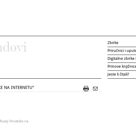
Zbirke
ndovi
Priručnici i uput
Digitalne zbirk
Prinove knjižni
Jeste li čitali?
KE NA INTERNETU"
Muzeji Hrvatske na