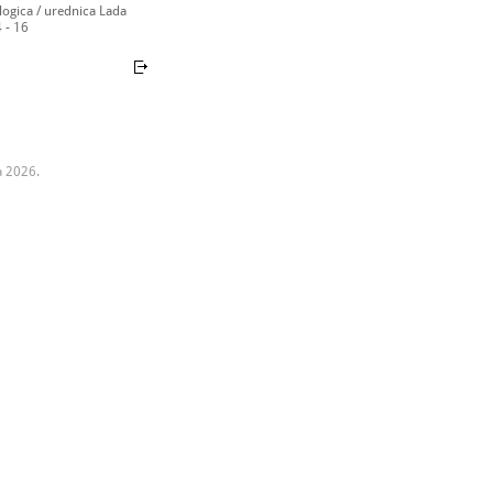
ogica / urednica Lada
4 - 16
a 2026.