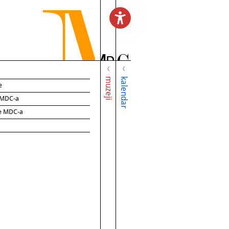
muzeji
kalendar
e
e MDC-a
ce MDC-a