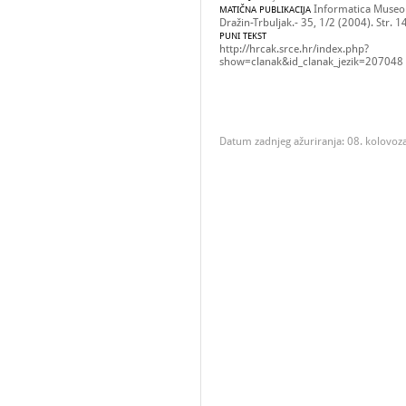
Informatica Museol
MATIČNA PUBLIKACIJA
Dražin-Trbuljak.- 35, 1/2 (2004). Str. 1
PUNI TEKST
http://hrcak.srce.hr/index.php?
show=clanak&id_clanak_jezik=207048
Datum zadnjeg ažuriranja: 08. kolovoz