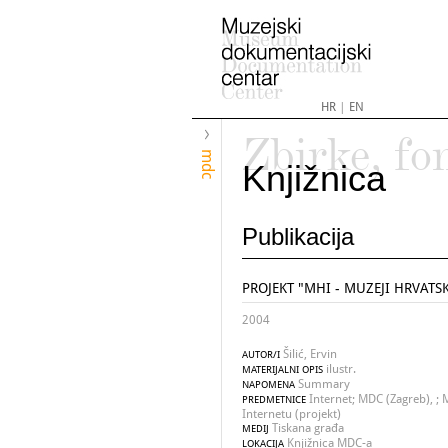
HR
|
EN
Zbirke, fo
mdc
Knjižnica
Publikacija
PROJEKT "MHI - MUZEJI HRVATS
2004
Šilić, Ervin
AUTOR/I
ilustr.
MATERIJALNI OPIS
Summary
NAPOMENA
Internet; MDC (Zagreb), ; 
PREDMETNICE
Internetu (projekt)
Tiskana građa
MEDIJ
Knjižnica MDC-a
LOKACIJA