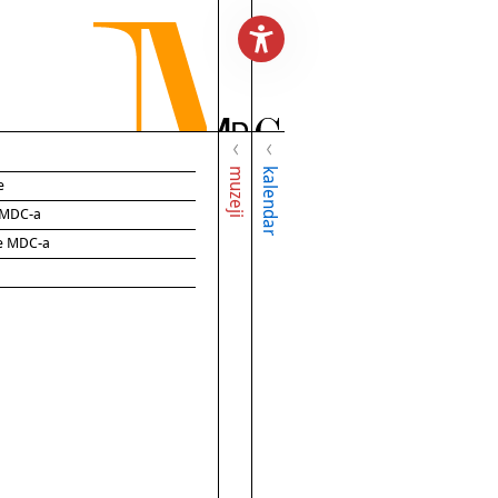
muzeji
kalendar
e
e MDC-a
ce MDC-a