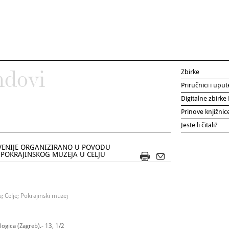
Zbirke
ndovi
Priručnici i uput
Digitalne zbirk
Prinove knjižni
Jeste li čitali?
VENIJE ORGANIZIRANO U POVODU
 POKRAJINSKOG MUZEJA U CELJU
; Celje; Pokrajinski muzej
ogica (Zagreb).- 13, 1/2