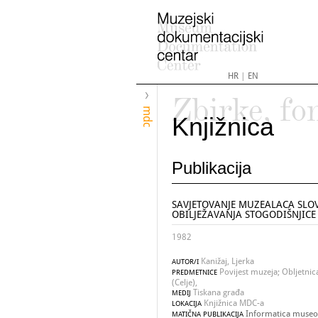
HR
|
EN
Zbirke, fo
mdc
Knjižnica
Publikacija
SAVJETOVANJE MUZEALACA SLO
OBILJEŽAVANJA STOGODIŠNJICE
1982
Kanižaj, Ljerka
AUTOR/I
Povijest muzeja; Obljetnica
PREDMETNICE
(Celje),
Tiskana građa
MEDIJ
Knjižnica MDC-a
LOKACIJA
Informatica museol
MATIČNA PUBLIKACIJA