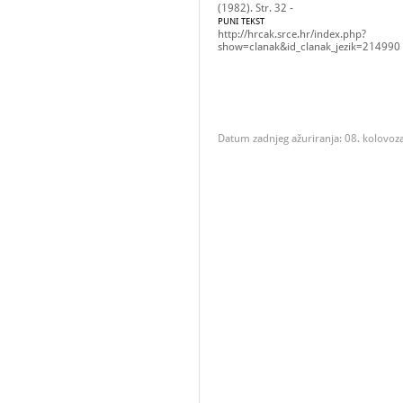
(1982). Str. 32 -
PUNI TEKST
http://hrcak.srce.hr/index.php?
show=clanak&id_clanak_jezik=214990
Datum zadnjeg ažuriranja: 08. kolovoz