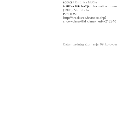
Knjižnica MDC-a
LOKACIJA
Informatica museol
MATIČNA PUBLIKACIJA
(1996). Str. 58 - 62
PUNI TEKST
http://hrcak.srce.hr/index.php?
show=clanak&id_clanak_jezik=212840
Datum zadnjeg ažuriranja: 09. kolovoz