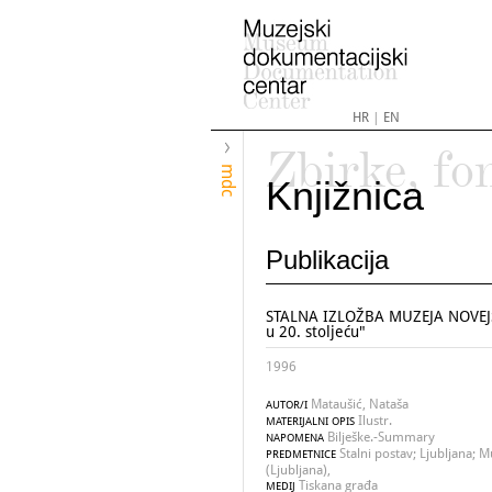
HR
|
EN
Zbirke, fo
mdc
Knjižnica
Publikacija
STALNA IZLOŽBA MUZEJA NOVEJŠ
u 20. stoljeću"
1996
Mataušić, Nataša
AUTOR/I
Ilustr.
MATERIJALNI OPIS
Bilješke.-Summary
NAPOMENA
Stalni postav; Ljubljana; 
PREDMETNICE
(Ljubljana),
Tiskana građa
MEDIJ