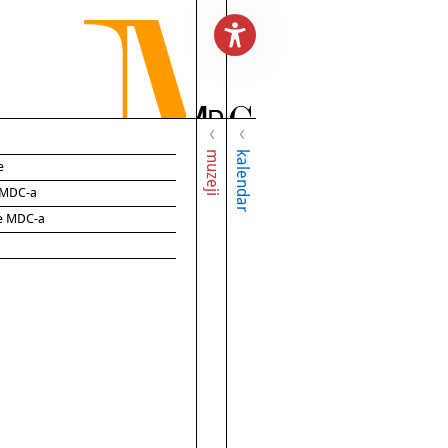
muzeji
kalendar
e
e MDC-a
ce MDC-a