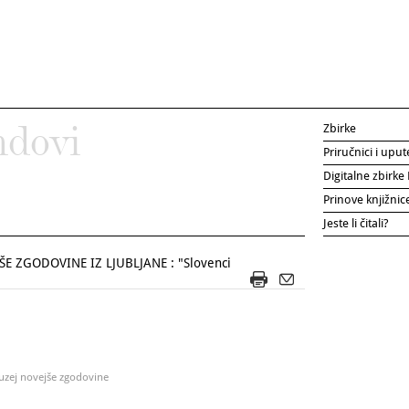
Zbirke
ndovi
Priručnici i uput
Digitalne zbirk
Prinove knjižni
Jeste li čitali?
E ZGODOVINE IZ LJUBLJANE : "Slovenci
Muzej novejše zgodovine