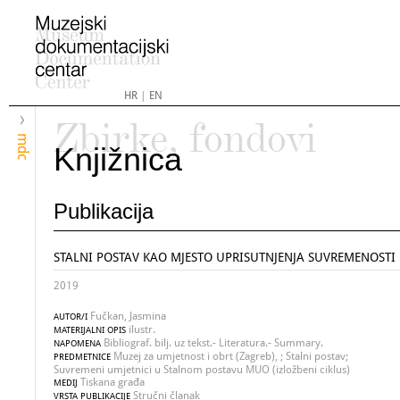
HR
|
EN
Zbirke, fondovi
mdc
Knjižnica
Publikacija
STALNI POSTAV KAO MJESTO UPRISUTNJENJA SUVREMENOSTI
2019
Fučkan, Jasmina
AUTOR/I
ilustr.
MATERIJALNI OPIS
Bibliograf. bilj. uz tekst.- Literatura.- Summary.
NAPOMENA
Muzej za umjetnost i obrt (Zagreb), ; Stalni postav;
PREDMETNICE
Suvremeni umjetnici u Stalnom postavu MUO (izložbeni ciklus)
Tiskana građa
MEDIJ
Stručni članak
VRSTA PUBLIKACIJE