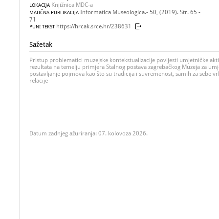
Knjižnica MDC-a
LOKACIJA
Informatica Museologica.- 50, (2019). Str. 65 -
MATIČNA PUBLIKACIJA
71
https://hrcak.srce.hr/238631
PUNI TEKST
Sažetak
Pristup problematici muzejske kontekstualizacije povijesti umjetničke akt
rezultata na temelju primjera Stalnog postava zagrebačkog Muzeja za umje
postavljanje pojmova kao što su tradicija i suvremenost, samih za sebe vr
relacije
Datum zadnjeg ažuriranja: 07. kolovoza 2026.