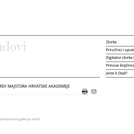
Zbirke
ndovi
Priručnici i uput
Digitalne zbirk
Prinove knjižni
Jeste li čitali?
RIH MAJSTORA HRVATSKE AKADEMIJE
ssmayerova galerija starih