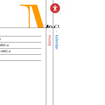
muzeji
kalendar
e
e MDC-a
ce MDC-a