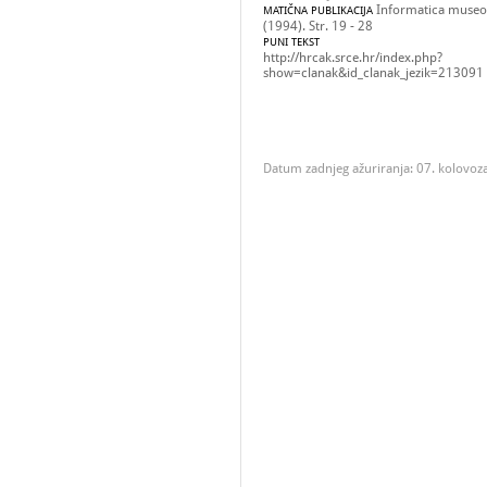
Informatica museol
MATIČNA PUBLIKACIJA
(1994). Str. 19 - 28
PUNI TEKST
http://hrcak.srce.hr/index.php?
show=clanak&id_clanak_jezik=213091
Datum zadnjeg ažuriranja: 07. kolovoz