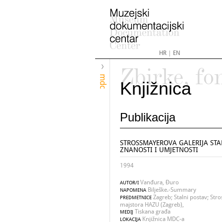
HR
|
EN
Zbirke, fo
mdc
Knjižnica
Publikacija
STROSSMAYEROVA GALERIJA STA
ZNANOSTI I UMJETNOSTI
1994
Vanđura, Đuro
AUTOR/I
Bilješke.-Summary
NAPOMENA
Zagreb; Stalni postav; Stro
PREDMETNICE
majstora HAZU (Zagreb),
Tiskana građa
MEDIJ
Knjižnica MDC-a
LOKACIJA