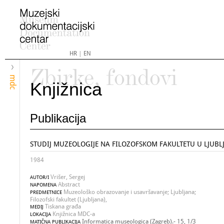
HR
|
EN
Zbirke, fondovi
mdc
Knjižnica
Publikacija
STUDIJ MUZEOLOGIJE NA FILOZOFSKOM FAKULTETU U LJUBL
1984
Vrišer, Sergej
AUTOR/I
Abstract
NAPOMENA
Muzeološko obrazovanje i usavršavanje; Ljubljana;
PREDMETNICE
Filozofski fakultet (Ljubljana),
Tiskana građa
MEDIJ
Knjižnica MDC-a
LOKACIJA
Informatica museologica (Zagreb).- 15, 1/3
MATIČNA PUBLIKACIJA