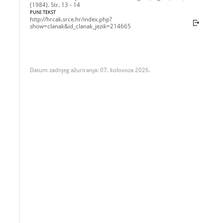
(1984). Str. 13 - 14
PUNI TEKST
http://hrcak.srce.hr/index.php?
show=clanak&id_clanak_jezik=214665
Datum zadnjeg ažuriranja: 07. kolovoza 2026.