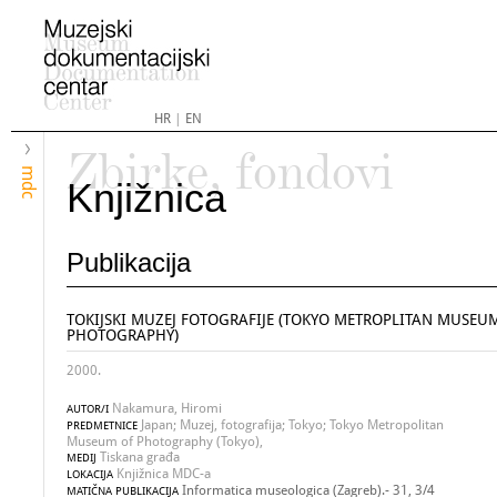
HR
|
EN
Zbirke, fondovi
mdc
Knjižnica
Publikacija
TOKIJSKI MUZEJ FOTOGRAFIJE (TOKYO METROPLITAN MUSEU
PHOTOGRAPHY)
2000.
Nakamura, Hiromi
AUTOR/I
Japan; Muzej, fotografija; Tokyo; Tokyo Metropolitan
PREDMETNICE
Museum of Photography (Tokyo),
Tiskana građa
MEDIJ
Knjižnica MDC-a
LOKACIJA
Informatica museologica (Zagreb).- 31, 3/4
MATIČNA PUBLIKACIJA