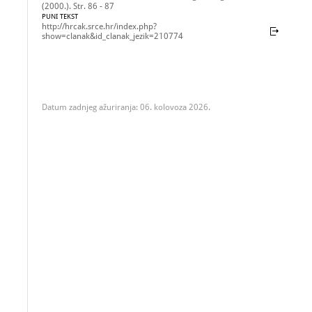
(2000.). Str. 86 - 87
PUNI TEKST
http://hrcak.srce.hr/index.php?
show=clanak&id_clanak_jezik=210774
Datum zadnjeg ažuriranja: 06. kolovoza 2026.