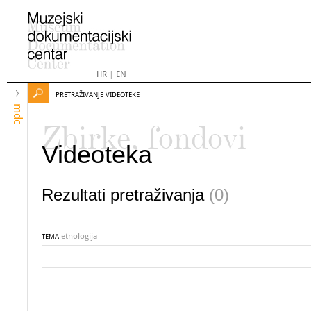
HR
|
EN
PRETRAŽIVANJE VIDEOTEKE
mdc
Zbirke, fondovi
Videoteka
Rezultati pretraživanja
(0)
etnologija
TEMA