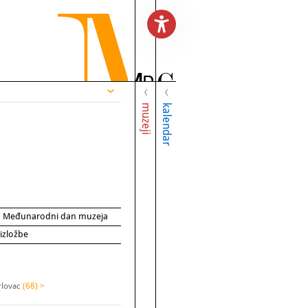
muzeji
kalendar
za Međunarodni dan muzeja
 izložbe
rlovac
(68) >