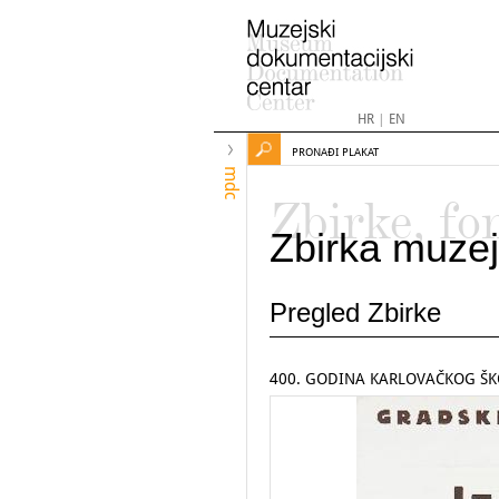
HR
|
EN
PRONAĐI PLAKAT
mdc
Zbirke, fo
Zbirka muzej
Pregled Zbirke
400. GODINA KARLOVAČKOG ŠK