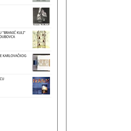
U "BRANIĆ KULI"
 DUBOVCA
E KARLOVAČKOG
VCU