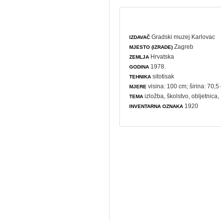
Gradski muzej Karlovac
IZDAVAČ
Zagreb
MJESTO (IZRADE)
Hrvatska
ZEMLJA
1978.
GODINA
sitotisak
TEHNIKA
visina: 100 cm; širina: 70,5
MJERE
izložba
,
školstvo
,
obljetnica
,
TEMA
1920
INVENTARNA OZNAKA