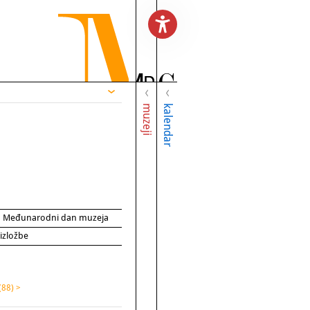
muzeji
kalendar
za Međunarodni dan muzeja
 izložbe
(88) >