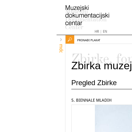
HR
|
EN
PRONAĐI PLAKAT
mdc
Zbirke, fo
Zbirka muzej
Pregled Zbirke
5. BIENNALE MLADIH