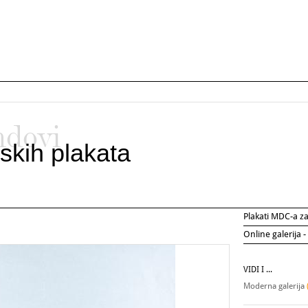
ndovi
skih plakata
Plakati MDC-a 
Online galerija -
VIDI I ...
Moderna galerija