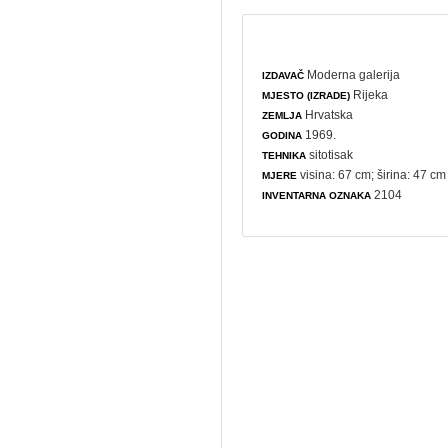
Moderna galerija
IZDAVAČ
Rijeka
MJESTO (IZRADE)
Hrvatska
ZEMLJA
1969.
GODINA
sitotisak
TEHNIKA
visina: 67 cm; širina: 47 cm
MJERE
2104
INVENTARNA OZNAKA