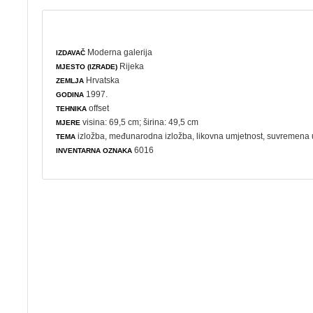
Moderna galerija
IZDAVAČ
Rijeka
MJESTO (IZRADE)
Hrvatska
ZEMLJA
1997.
GODINA
offset
TEHNIKA
visina: 69,5 cm; širina: 49,5 cm
MJERE
izložba
,
međunarodna izložba
,
likovna umjetnost
,
suvremena 
TEMA
6016
INVENTARNA OZNAKA