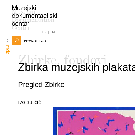
HR
|
EN
PRONAĐI PLAKAT
mdc
Zbirke, fondovi
Zbirka muzejskih plakat
Pregled Zbirke
IVO DULČIĆ