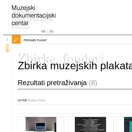
HR
|
EN
PRONAĐI PLAKAT
mdc
Zbirke, fondovi
Zbirka muzejskih plakat
Rezultati pretraživanja
(8)
Kuduz Ante
AUTOR