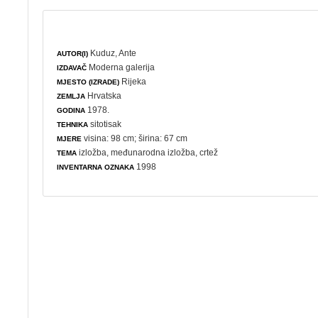
Kuduz, Ante
AUTOR(I)
Moderna galerija
IZDAVAČ
Rijeka
MJESTO (IZRADE)
Hrvatska
ZEMLJA
1978.
GODINA
sitotisak
TEHNIKA
visina: 98 cm; širina: 67 cm
MJERE
izložba
,
međunarodna izložba
,
crtež
TEMA
1998
INVENTARNA OZNAKA