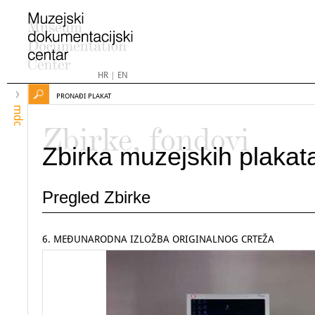
HR
|
EN
PRONAĐI PLAKAT
mdc
Zbirke, fondovi
Zbirka muzejskih plakat
Pregled Zbirke
6. MEĐUNARODNA IZLOŽBA ORIGINALNOG CRTEŽA