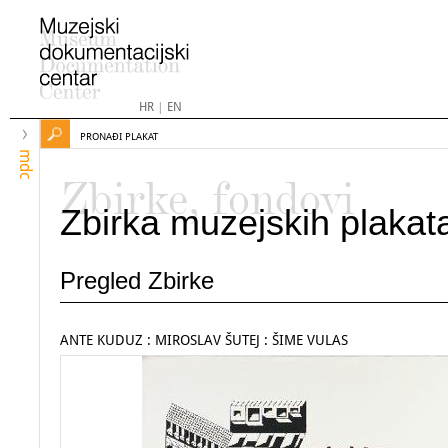
HR
|
EN
PRONAĐI PLAKAT
mdc
Zbirke, fondovi
Zbirka muzejskih plakat
Pregled Zbirke
ANTE KUDUZ : MIROSLAV ŠUTEJ : ŠIME VULAS