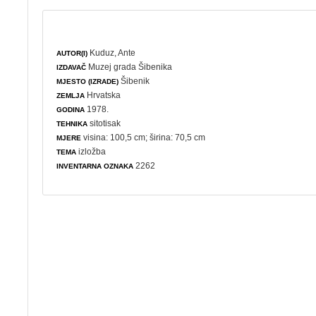
Kuduz, Ante
AUTOR(I)
Muzej grada Šibenika
IZDAVAČ
Šibenik
MJESTO (IZRADE)
Hrvatska
ZEMLJA
1978.
GODINA
sitotisak
TEHNIKA
visina: 100,5 cm; širina: 70,5 cm
MJERE
izložba
TEMA
2262
INVENTARNA OZNAKA