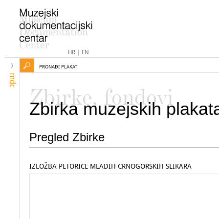
HR
|
EN
PRONAĐI PLAKAT
mdc
Zbirke, fondovi
Zbirka muzejskih plakat
Pregled Zbirke
IZLOŽBA PETORICE MLADIH CRNOGORSKIH SLIKARA