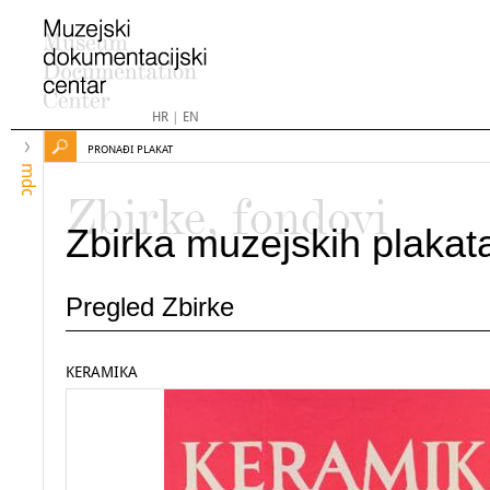
HR
|
EN
PRONAĐI PLAKAT
mdc
Zbirke, fondovi
Zbirka muzejskih plakat
Pregled Zbirke
KERAMIKA