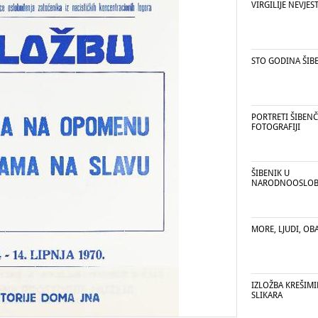
VIRGILIJE NEVJES
STO GODINA ŠIB
PORTRETI ŠIBENČ
FOTOGRAFIJI
ŠIBENIK U
NARODNOOSLOBO
MORE, LJUDI, OB
IZLOŽBA KREŠIMI
SLIKARA