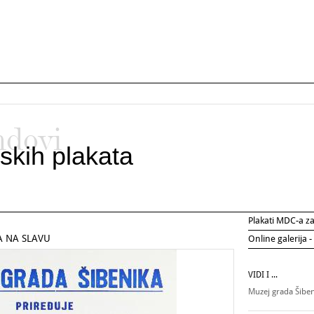
ndovi
skih plakata
Plakati MDC-a 
A NA SLAVU
Online galerija -
VIDI I ...
Muzej grada Šibe