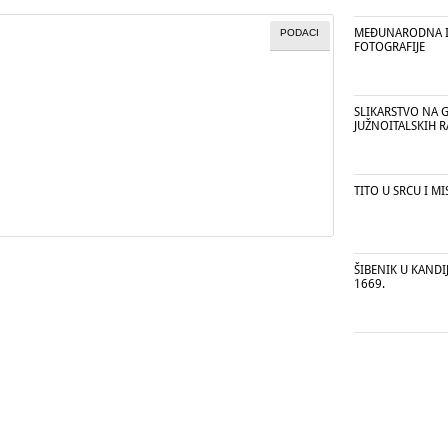
MEĐUNARODNA I
PODACI
FOTOGRAFIJE
SLIKARSTVO NA 
JUŽNOITALSKIH 
TITO U SRCU I M
ŠIBENIK U KANDI
1669.