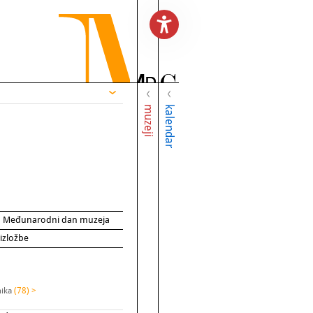
muzeji
kalendar
za Međunarodni dan muzeja
 izložbe
nika
(78) >