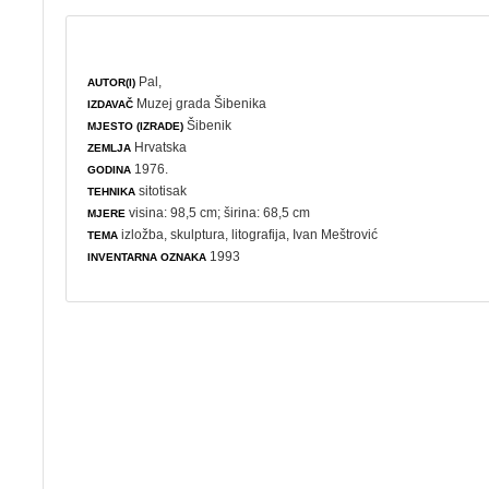
Pal,
AUTOR(I)
Muzej grada Šibenika
IZDAVAČ
Šibenik
MJESTO (IZRADE)
Hrvatska
ZEMLJA
1976.
GODINA
sitotisak
TEHNIKA
visina: 98,5 cm; širina: 68,5 cm
MJERE
izložba
,
skulptura
,
litografija
, Ivan Meštrović
TEMA
1993
INVENTARNA OZNAKA