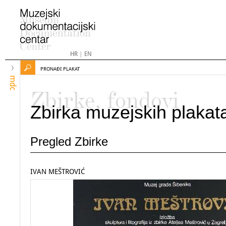
HR
|
EN
PRONAĐI PLAKAT
mdc
Zbirke, fondovi
Zbirka muzejskih plakat
Pregled Zbirke
IVAN MEŠTROVIĆ