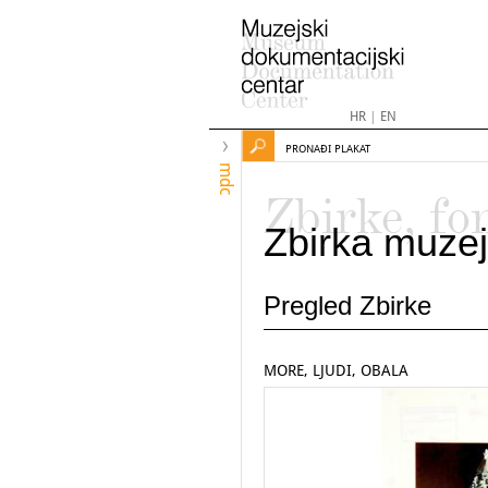
HR
|
EN
PRONAĐI PLAKAT
mdc
Zbirke, fo
Zbirka muzej
Pregled Zbirke
MORE, LJUDI, OBALA