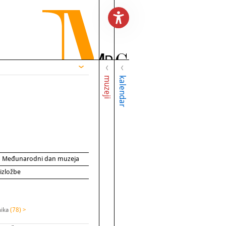
muzeji
kalendar
za Međunarodni dan muzeja
 izložbe
nika
(78) >