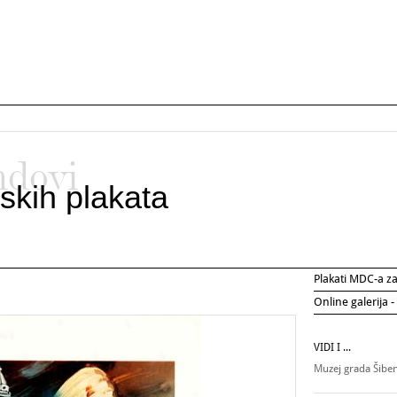
ndovi
skih plakata
Plakati MDC-a 
Online galerija -
VIDI I ...
Muzej grada Šibe