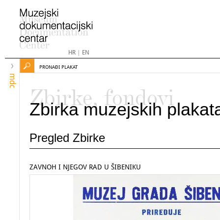
HR
|
EN
PRONAĐI PLAKAT
mdc
Zbirke, fondovi
Zbirka muzejskih plakat
Pregled Zbirke
ZAVNOH I NJEGOV RAD U ŠIBENIKU