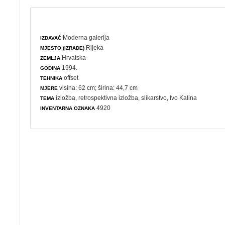
Moderna galerija
IZDAVAČ
Rijeka
MJESTO (IZRADE)
Hrvatska
ZEMLJA
1994.
GODINA
offset
TEHNIKA
visina: 62 cm; širina: 44,7 cm
MJERE
izložba
,
retrospektivna izložba
,
slikarstvo
, Ivo Kalina
TEMA
4920
INVENTARNA OZNAKA