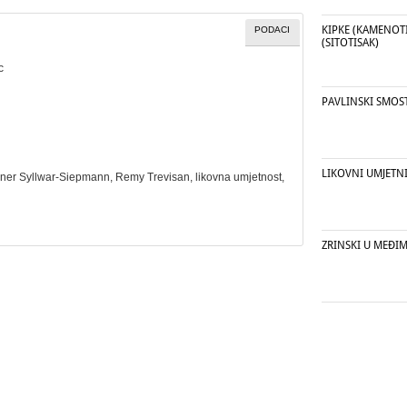
KIPKE (KAMENOTI
PODACI
(SITOTISAK)
c
PAVLINSKI SMOS
LIKOVNI UMJETN
erner Syllwar-Siepmann, Remy Trevisan,
likovna umjetnost
,
ZRINSKI U MEĐIMU