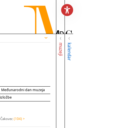
muzeji
kalendar
za Međunarodni dan muzeja
 izložbe
 Čakovec
(104) >