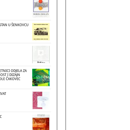
STAN U ŠENKOVCU
ETNICI ODJELA ZA
OST I DIZAJN
KOLE ČAKOVEC
RVAT
C