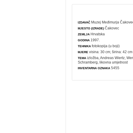
Muzej Međimurja Čakove
IZDAVAČ
Čakovec
MJESTO (IZRADE)
Hrvatska
ZEMLJA
1997.
GODINA
fotokopija (u boji)
TEHNIKA
visina: 30 cm; širina: 42 cm
MJERE
izložba
, Andreas Wiertz, W
TEMA
Schramberg,
likovna umjetnost
5455
INVENTARNA OZNAKA