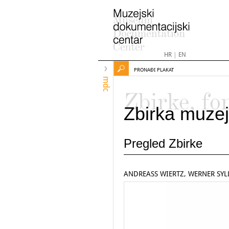
HR
|
EN
PRONAĐI PLAKAT
mdc
Zbirke, fo
Zbirka muzej
Pregled Zbirke
ANDREASS WIERTZ, WERNER SYL