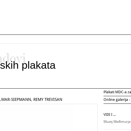
ndovi
skih plakata
Plakati MDC-a 
LWAR-SIEPMANN, REMY TREVISAN
Online galerija -
VIDI I ...
Muzej Međimurja