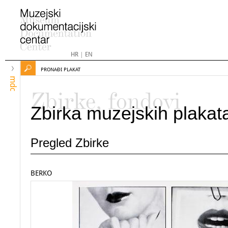
HR
|
EN
PRONAĐI PLAKAT
mdc
Zbirke, fondovi
Zbirka muzejskih plakat
Pregled Zbirke
BERKO