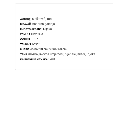
Meštrović, Toni
AUTOR(I)
Moderna galerija
IZDAVAČ
Rijeka
MJESTO (IZRADE)
Hrvatska
ZEMLJA
1997.
GODINA
offset
TEHNIKA
visina: 98 cm; širina: 68 cm
MJERE
izložba
,
likovna umjetnost
,
bijenale
,
mladi
, Rijeka
TEMA
5491
INVENTARNA OZNAKA