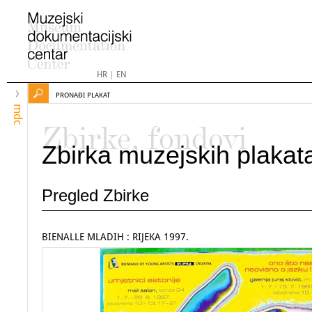
HR
|
EN
PRONAĐI PLAKAT
mdc
Zbirke, fondovi
Zbirka muzejskih plakat
Pregled Zbirke
BIENALLE MLADIH : RIJEKA 1997.