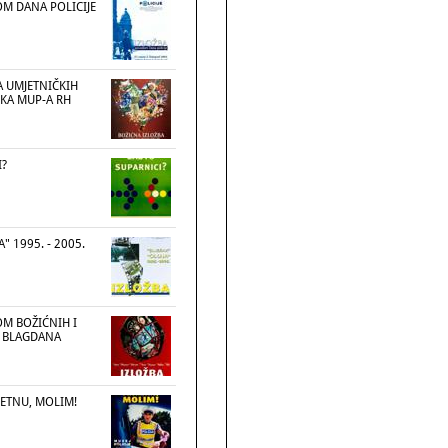
M DANA POLICIJE
A UMJETNIČKIH
KA MUP-A RH
I?
A" 1995. - 2005.
M BOŽIĆNIH I
 BLAGDANA
ETNU, MOLIM!