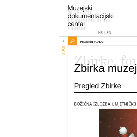
HR
|
EN
PRONAĐI PLAKAT
mdc
Zbirke, fo
Zbirka muzej
Pregled Zbirke
BOŽIĆNA IZLOŽBA UMJETNIČKI