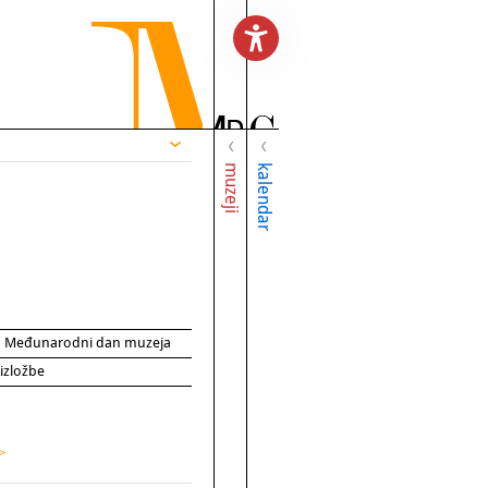
muzeji
kalendar
za Međunarodni dan muzeja
 izložbe
 >