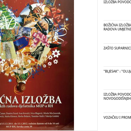
IZLOŽBA POVODO
BOŽIĆNA IZLOŽB
RADOVA UMJETNI
ZAŠTO SUPARNIC
"BLJESAK" : "OLUJ
IZLOŽBA POVODO
NOVOGODIŠNJIH
VOZAČKU I PROM