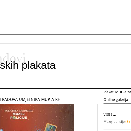
ndovi
skih plakata
Plakati MDC-a 
H RADOVA UMJETNIKA MUP-A RH
Online galerija -
VIDI I ...
Muzej policije
(8)