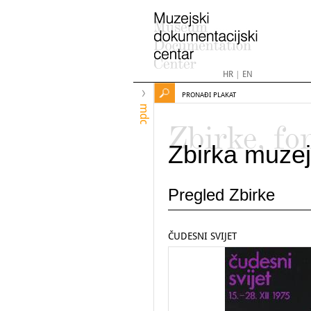
HR
|
EN
PRONAĐI PLAKAT
mdc
Zbirke, fo
Zbirka muzej
Pregled Zbirke
ČUDESNI SVIJET