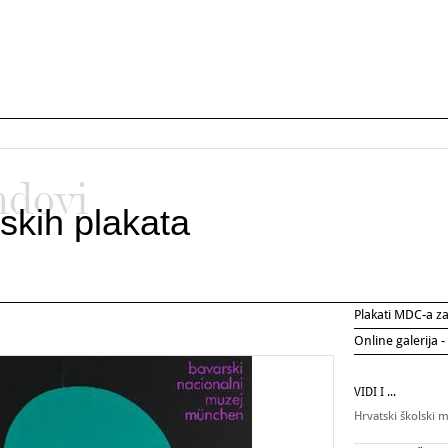
ndovi
skih plakata
Plakati MDC-a 
Online galerija -
VIDI I ...
Hrvatski školski 