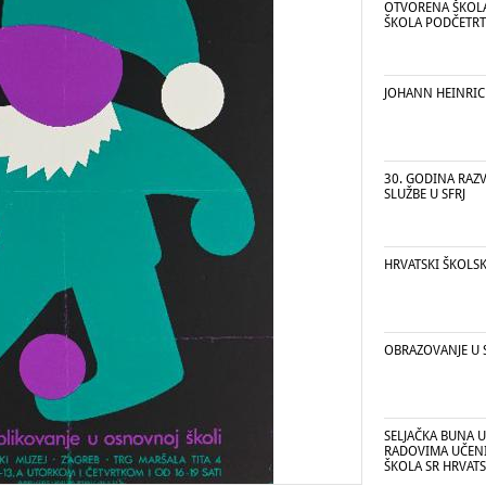
OTVORENA ŠKOL
ŠKOLA PODČETRT
JOHANN HEINRIC
30. GODINA RAZ
SLUŽBE U SFRJ
HRVATSKI ŠKOLSK
OBRAZOVANJE U S
SELJAČKA BUNA 
RADOVIMA UČEN
ŠKOLA SR HRVAT