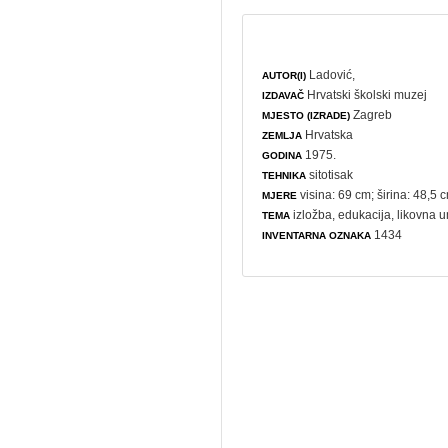
Ladović,
AUTOR(I)
Hrvatski školski muzej
IZDAVAČ
Zagreb
MJESTO (IZRADE)
Hrvatska
ZEMLJA
1975.
GODINA
sitotisak
TEHNIKA
visina: 69 cm; širina: 48,5 
MJERE
izložba
,
edukacija
,
likovna u
TEMA
1434
INVENTARNA OZNAKA