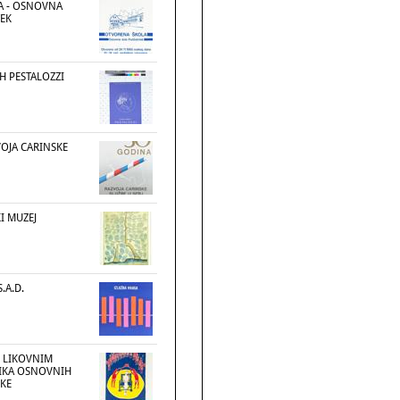
A - OSNOVNA
EK
H PESTALOZZI
VOJA CARINSKE
I MUZEJ
.A.D.
U LIKOVNIM
IKA OSNOVNIH
SKE