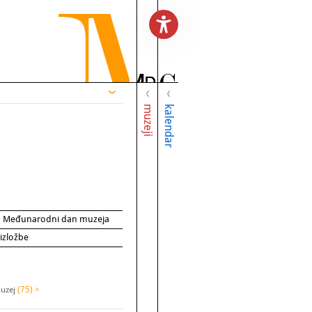
muzeji
kalendar
za Međunarodni dan muzeja
 izložbe
muzej
(75) >