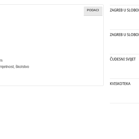
ZAGREB U SLOBO
PODACI
ZAGREB U SLOBO
ČUDESNI SVIJET
cm
mjetnost
,
školstvo
KVISKOTEKA