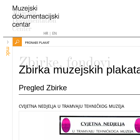
HR
|
EN
PRONAĐI PLAKAT
mdc
Zbirke, fondovi
Zbirka muzejskih plakat
Pregled Zbirke
CVIJETNA NEDJELJA U TRAMVAJU TEHNIČKOG MUZEJA