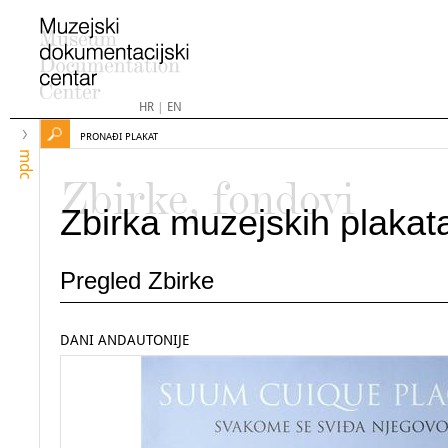
HR
|
EN
PRONAĐI PLAKAT
mdc
Zbirke, fondovi
Zbirka muzejskih plakat
Pregled Zbirke
DANI ANDAUTONIJE