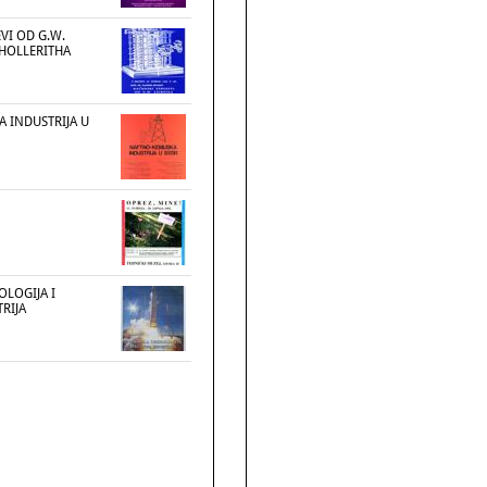
VI OD G.W.
 HOLLERITHA
A INDUSTRIJA U
OLOGIJA I
RIJA