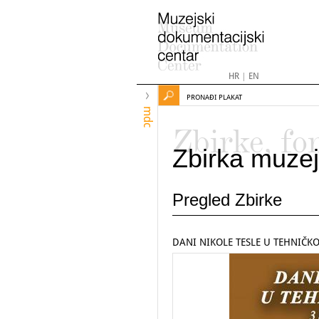
HR
|
EN
PRONAĐI PLAKAT
mdc
Zbirke, fo
Zbirka muzej
Pregled Zbirke
DANI NIKOLE TESLE U TEHNIČK