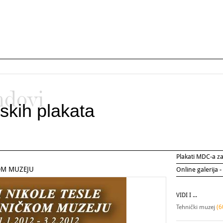
ndovi
skih plakata
Plakati MDC-a 
OM MUZEJU
Online galerija -
VIDI I ...
Tehnički muzej
(6