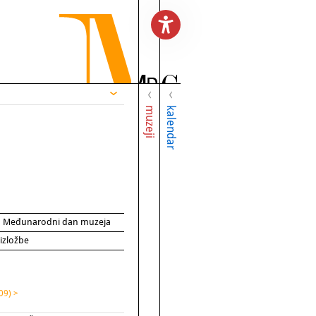
muzeji
kalendar
za Međunarodni dan muzeja
 izložbe
09) >