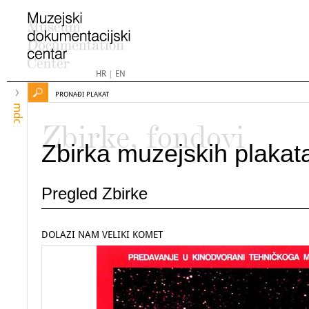
HR
|
EN
PRONAĐI PLAKAT
mdc
Zbirke, fondovi
Zbirka muzejskih plakat
Pregled Zbirke
DOLAZI NAM VELIKI KOMET