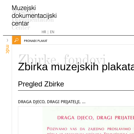
HR
|
EN
PRONAĐI PLAKAT
mdc
Zbirke, fondovi
Zbirka muzejskih plakat
Pregled Zbirke
DRAGA DJECO, DRAGI PRIJATELJI, ...