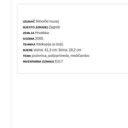
Tehnički muzej
IZDAVAČ
Zagreb
MJESTO (IZRADE)
Hrvatska
ZEMLJA
2000.
GODINA
fotokopija (u boji)
TEHNIKA
visina: 41,3 cm; širina: 29,2 cm
MJERE
pozivnica
,
poljoprivreda
,
medičarstvo
TEMA
6317
INVENTARNA OZNAKA